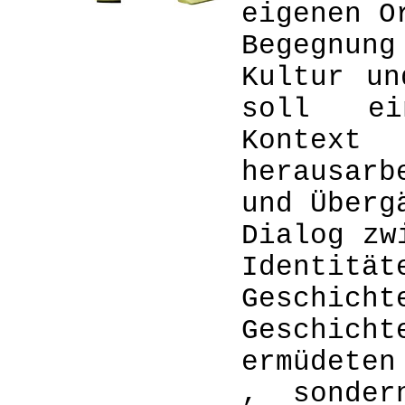
eigenen O
Begegnu
Kultur un
soll ei
Kontext
herausarb
und Überg
Dialog zw
Identitä
Geschich
Geschicht
ermüdeten
, sonder