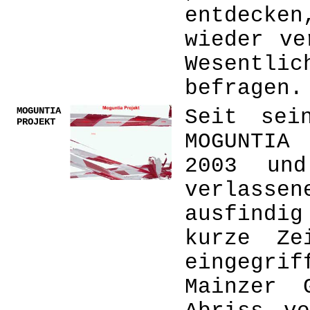
entdecke
wieder ve
Wesentli
befragen
MOGUNTIA
Seit sei
PROJEKT
MOGUNTIA
2003 und
verlass
ausfindi
kurze Ze
eingegrif
Mainzer 