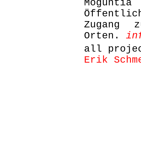
Mogun
Öffentlic
Zugang z
Orten.
in
all proje
Erik Schm