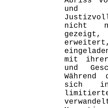
Abriss vo
und e
Justizvo
nicht n
gezeigt,
erweiter
eingelade
mit ihre
und Gesc
Während 
sich i
limiti
verwand