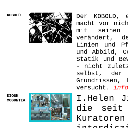
KOBOLD
Der KOBOLD, 
macht vor nic
mit seinen 
verändert, d
Linien und P
und Abbild, G
Statik und Be
- nicht zulet
selbst, der
Grundrissen, 
versucht.
inf
KIOSK
I.Helen J
MOGUNTIA
die seit
Kuratoren