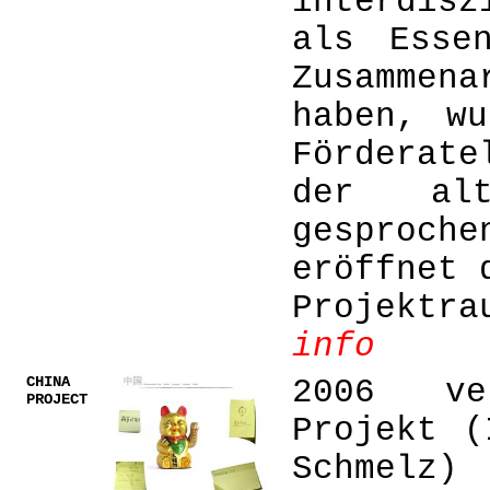
interdis
als Esse
Zusammen
haben, w
Förderate
der alt
gesproch
eröffnet 
Projektra
info
CHINA
2006 ve
PROJECT
Projekt (
Schmelz)