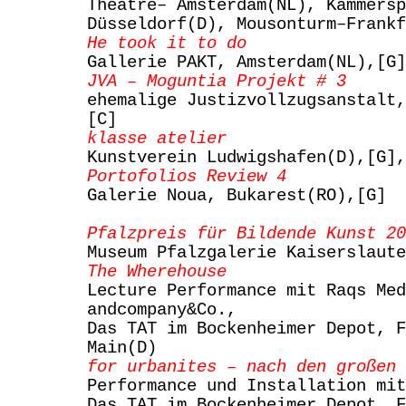
Theatre– Amsterdam(NL), Kammersp
Düsseldorf(D), Mousonturm–Frankf
He took it to do
Gallerie PAKT, Amsterdam(NL),[G]
JVA – Moguntia Projekt # 3
ehemalige Justizvollzugsanstalt,
[C]
klasse atelier
Kunstverein Ludwigshafen(D),[G],
Portofolios Review 4
Galerie Noua, Bukarest(RO),[G]
Pfalzpreis für Bildende Kunst 20
Museum Pfalzgalerie Kaiserslaute
The Wherehouse
Lecture Performance mit Raqs Med
andcompany&Co.,
Das TAT im Bockenheimer Depot, F
Main(D)
for urbanites – nach den großen 
Performance und Installation mit
Das TAT im Bockenheimer Depot, F