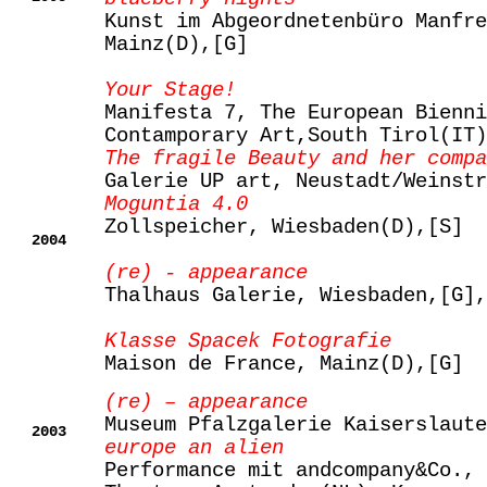
Kunst im Abgeordnetenbüro Manfre
Mainz(D),[G]
Your Stage!
Manifesta 7, The European Bienni
Contamporary Art,South Tirol(IT)
The fragile Beauty and her compa
Galerie UP art, Neustadt/Weinstr
Moguntia 4.0
Zollspeicher, Wiesbaden(D),[S]
2004
(re) - appearance
Thalhaus Galerie, Wiesbaden,[G],
Klasse Spacek Fotografie
Maison de France, Mainz(D),[G]
(re) – appearance
Museum Pfalzgalerie Kaiserslaute
2003
europe an alien
Performance mit andcompany&Co., 