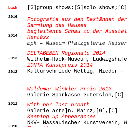
[G]group shows;[S]solo shows;[C]
back
2016
Fotografie aus den Beständen der
Sammlung des Hauses
begleitente Schau zu der Ausstel
2014
Kertész
mpk – Museum Pfalzgalerie Kaiser
DELTABEBEN Regionale 2014
2013
Wilhelm–Hack–Museum, Ludwigshafe
ZONTA Kunstpreis 2014
Kulturschmiede Wettig, Nieder – 
2012
Woldemar Winkler Preis 2013
Galerie Sparkasse Gütersloh,[C]
2011
With her last breath
Galerie arte]n, Mainz,[G],[C]
Keeping up Appearances
NKV– Nassauischer Kunstverein, W
2010