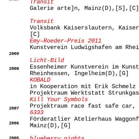
Transit
Galerie arte]n, Mainz(D),[S],[C]
Transit
Volksbank Kaiserslautern, Kaiser
[C]
Emy–Roeder–Preis 2011
Kunstverein Ludwigshafen am Rhei
2009
Licht-Bild
Essenheimer Kunstverein im Kunst
2008
Rheinhessen
, Ingelheim(D),[G]
KOBALD
in Kooperation mit Erik Schmelz
Projektraum Werktstatt Strunkgas
Kill Your Symbols
Projektraum race fast safe car, 
2007
6333
Förderatlier Atelierhaus Waggonf
2006
Mainz(D),[G]
2005
blueberry nights