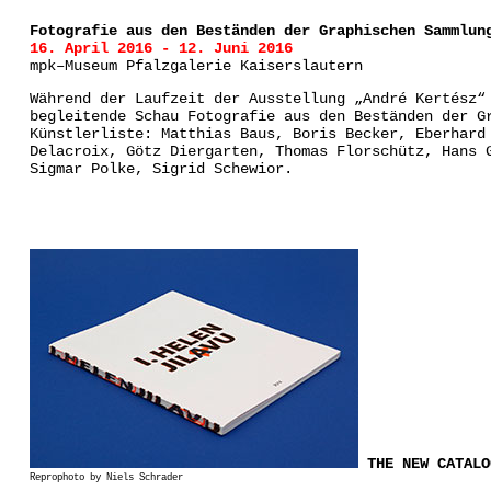
Fotografie aus den Beständen der Graphischen Sammlun
16. April 2016 - 12. Juni 2016
mpk–Museum Pfalzgalerie Kaiserslautern
Während der Laufzeit der Ausstellung „André Kertész“
begleitende Schau Fotografie aus den Beständen der G
Künstlerliste: Matthias Baus, Boris Becker, Eberhard
Delacroix, Götz Diergarten, Thomas Florschütz, Hans 
Sigmar Polke, Sigrid Schewior.
THE NEW CATALO
Reprophoto by Niels Schrader