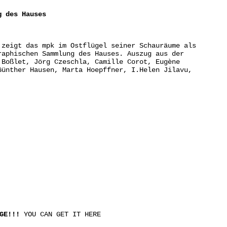
g des Hauses
 zeigt das mpk im Ostflügel seiner Schauräume als
raphischen Sammlung des Hauses. Auszug aus der
 Boßlet, Jörg Czeschla, Camille Corot, Eugène
Günther Hausen, Marta Hoepffner, I.Helen Jilavu,
GE!!!
YOU CAN GET IT HERE