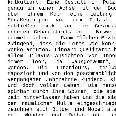
kalkuliert: Eine Gestalt im Putz
genau in einer Achse mit der Bu
über ihrem Kopf eine Leitung
Straßenlampen vor dem Palast 
schließen exakt an die Gesimsk
unteren Gebäudeteils an... Biswei
geometrischen Raum-Flächen-Bez
zwingend, dass die Fotos wie konk
Werke anmuten. Lineare Qualitäten 
allem Jilavus Ansichten von Inne
immer leer, ja „ausgeräumt“, 
werden. Die Interieurs, teilw
tapeziert und von den geschmacklic
vergangener Jahrzehnte kündend, s
und doch voller Leben: Die Mens
spürbar durch ihre Spuren, die si
Zeit hinterlassen haben und die si
der räumlichen Hülle eingeschrieb
zeichnen sich Bilder und Möbel al
auf Wänden und Böden ab, s