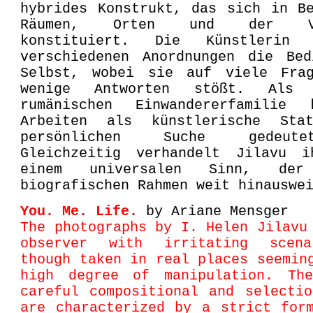
hybrides Konstrukt, das sich in B
Räumen, Orten und der Ver
konstituiert. Die Künstlerin
verschiedenen Anordnungen die Bed
Selbst, wobei sie auf viele Fra
wenige Antworten stößt. Als 
rumänischen Einwandererfamilie
Arbeiten als künstlerische Sta
persönlichen Suche gedeut
Gleichzeitig verhandelt Jilavu 
einem universalen Sinn, de
biografischen Rahmen weit hinauswe
You. Me. Life.
by Ariane Mensger
The photographs by I. Helen Jilavu
observer with irritating scena
though taken in real places seemin
high degree of manipulation. Th
careful compositional and selecti
are characterized by a strict for